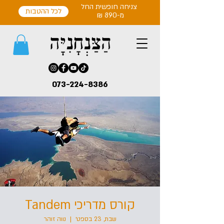
צניחה חופשית החל
לכל ההטבות
מ-890 ₪
073-224-8386
קורס מדריכי Tandem
שבת, 23 בספט׳
  |  
נווה זוהר