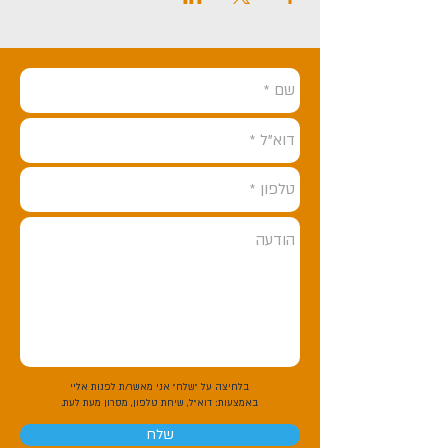
בלחיצה על "שלח" אני מאשר/ת לפנות אליי
באמצעות:
דוא"ל, שיחת טלפון, מסרון מעת לעת.
שלח