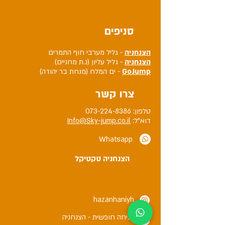
סניפים
הצנחניה
- גליל מערבי חוף התמרים
הצנחניה
- גליל עליון (נ.ת מחניים)
GoJump
- ים המלח (מנחת בר יהודה)
צרו קשר
טלפון:
073-224-8386
דוא"ל:
Info@Sky-jump.co.il
Whatsapp
הצנחניה טקטיקל
hazanhaniyh
צניחה חופשית - הצנחניה