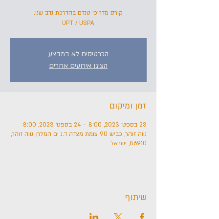
UPT / USPA
הכרטיסים לא במבצע
הציגו אירועים אחרים
זמן ומיקום
23 בספט׳ 2023, 8:00 – 24 בספט׳ 2023, 8:00
נווה זוהר, כביש 90 צומת מצדה ד.נ ים המלח, נווה זוהר,
86910, ישראל
שיתוף