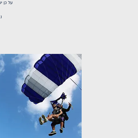
על כן י
נ