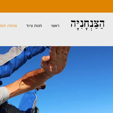
ראשי
חנות ציוד
צניחה חופ