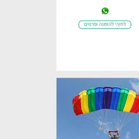
לחץ/י להזמנה ופרטים