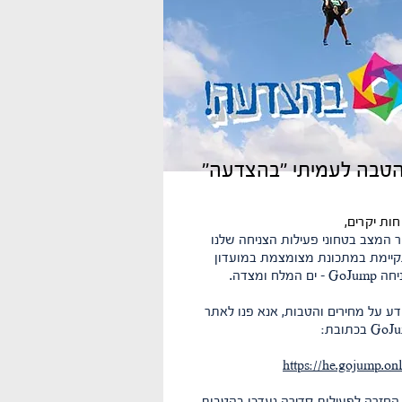
טבה לעמיתי "בהצדעה"
חות יקרים,
ר המצב בטחוני פעילות הצניחה שלנו
יימת במתכונת מצומצמת במועדון
 - ים המלח ומצדה.
דע על מחירים והטבות, אנא פנו לאתר
G בכתובת:
https://he.gojump.onl