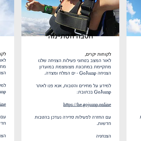
הטבה הסתיימה
לקו
לקוחות יקרים,
לאו
לאור המצב בטחוני פעילות הצניחה שלנו
מתק
מתקיימת במתכונת מצומצמת במועדון
הצניחה GoJump
הצניחה GoJump - ים המלח ומצדה.
למי
למידע על מחירים והטבות, אנא פנו לאתר
oJump
GoJump בכתובת:
ine
https://he.gojump.online
עם 
עם החזרה לפעילות סדירה נעדכן בהטבות
חדש
חדשות.
הצנ
הצנחניה