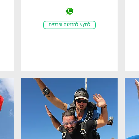
לחץ/י להזמנה ופרטים