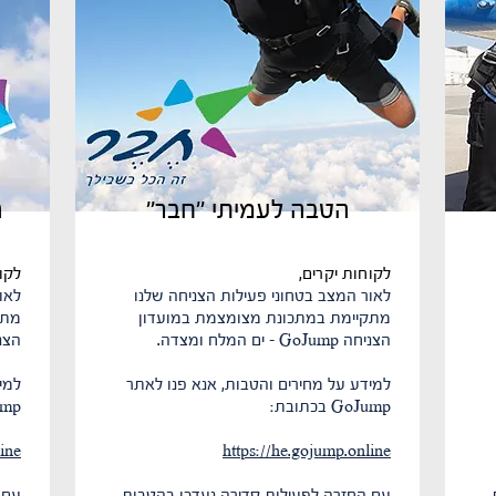
הטבה לעמיתי "חבר"
ה
לקוחות יקרים,
לקו
לאור המצב בטחוני פעילות הצניחה שלנו
לאו
מתקיימת במתכונת מצומצמת במועדון
מתק
הצניחה GoJump - ים המלח ומצדה.
הצניחה GoJump
למידע על מחירים והטבות, אנא פנו לאתר
למי
GoJump בכתובת:
oJump
ine
https://he.gojump.online