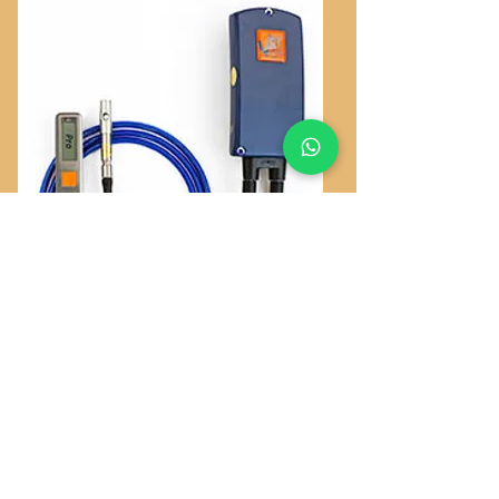
Vigil Advanced Aerospace
Designs
הצנחניה הנה נציגה בלעדית בישראל של חברת
AAD הבלגית, יצרנית ברומטר ויגיל, המציל חיים
ונחשב לאחד המכשירים האמינים בתחומו.