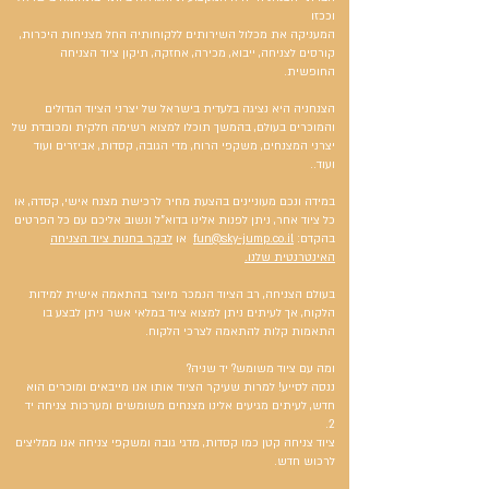
וככזו
המעניקה את מכלול השירותים ללקוחותיה החל מצניחות היכרות,
קורסים לצניחה, ייבוא, מכירה, אחזקה, תיקון ציוד הצניחה
החופשית.
הצנחניה היא נציגה בלעדית בישראל של יצרני הציוד הגדולים
והמוכרים בעולם, בהמשך תוכלו למצוא רשימה חלקית ומכובדת של
יצרני המצנחים, משקפי הרוח, מדי הגובה, קסדות, אביזרים ועוד
ועוד..
במידה ונכם מעוניינים בהצעת מחיר לרכישת מצנח אישי, קסדה, או
כל ציוד אחר, ניתן לפנות אלינו בדוא"ל ונשוב אליכם עם כל הפרטים
בהקדם:
fun@sky-jump.co.il
או
לבקר בחנות ציוד הצניחה
האינטרנטית שלנו.
בעולם הצניחה, רב הציוד הנמכר מיוצר בהתאמה אישית למידות
הלקוח, אך לעיתים ניתן למצוא ציוד במלאי אשר ניתן לבצע בו
התאמות קלות להתאמה לצרכי הלקוח.
ומה עם ציוד משומש? יד שניה?
ננסה לסייע! למרות שעיקר הציוד אותו אנו מייבאים ומוכרים הוא
חדש, לעיתים מגיעים אלינו מצנחים משומשים ומערכות צניחה יד
2.
ציוד צניחה קטן כמו קסדות, מדגי גובה ומשקפי צניחה אנו ממליצים
לרכוש חדש.