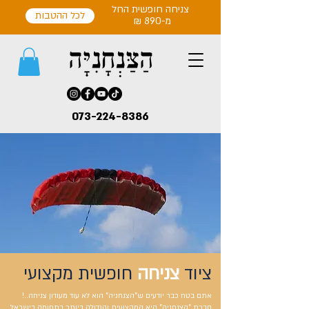
צניחה חופשית החל
לכל ההטבות
מ-890 ₪
073-224-8386
ציוד
צניחה
חופשית מקצועי
אתם בטח כבר יודעים ש"הצנחניה" הוא לא עוד מעודון צניחה..!
חברת "הצנחניה" היא המקצועית והגדולה ביותר בתחומה בישראל