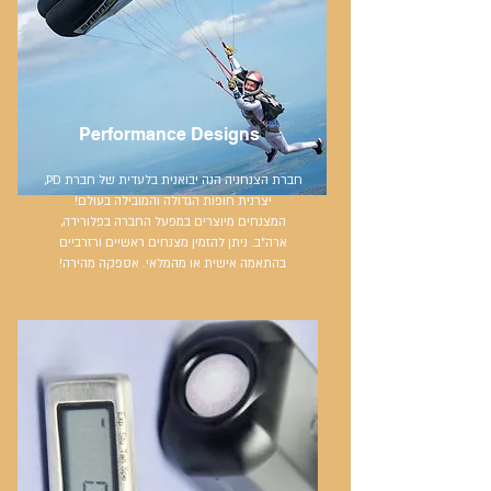
Performance Designs
חברת הצנחניה הנה יבואנית בלעדית של חברת PD,
יצרנית חופות הגדולה והמובילה בעולם!
המצנחים מיוצרים במפעל החברה בפלורידה,
ארה"ב. ניתן להזמין מצנחים ראשיים ורזרביים
בהתאמה אישית או מהמלאי. אספקה מהירה!