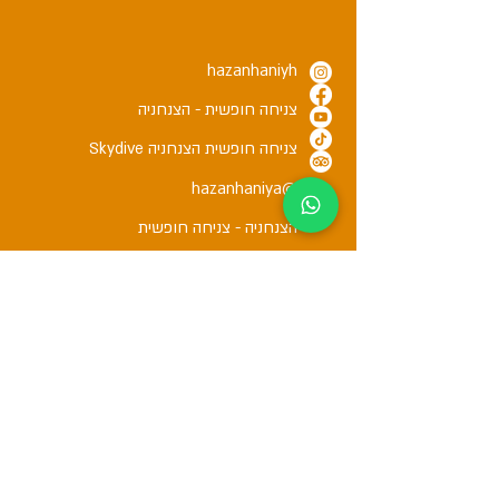
hazanhaniyh
צניחה חופשית - הצנחניה
צניחה חופשית הצנחניה Skydive
@hazanhaniya
הצנחניה - צניחה חופשית
השארת פרטים ליצירת קשר דרך אתר
זה בכפוף לתקנון החברה והשימוש.
חברות באגודה האמריקאית לצניחה חופשית
הצהרת נגישות | מדיניות פרטיות
אטרקציות בצפון
| ספורט אתגרי
| אקסטרים |
מתנה
מיוחדת
|
צניחה חופשית
|
חוף אכזיב
| חוף התמרים |