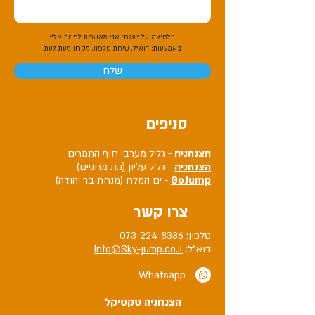
בלחיצה על "שלח" אני מאשר/ת לפנות אליי
באמצעות:
דוא"ל, שיחת טלפון, מסרון מעת לעת.
שלח
סניפים
הצנחניה
- גליל מערבי חוף התמרים
הצנחניה
- גליל עליון (נ.ת מחניים)
GoJump
- ים המלח (מנחת בר יהודה)
צרו קשר
טלפון:
073-224-8386
דוא"ל:
Info@Sky-jump.co.il
Whatsapp
הצנחניה טקטיקל