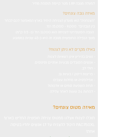
למעלה מגובה 1.89 מטר קיימת תוספת מחיר.
מאיזה גובה צונחים?
"הצנחניה" הוא מועדון הצניחה היחיד בארץ המאפשר לכם לבחר
בין הגבהים" 9,000 - 15,000 רגל.
הגובה הסטנדרטי לצניחה הוא 11,000 רגל (כ- 3.5 ק"מ).
משך הנפילה החופשית מגובה זה היא כ-45 שניות בממוצע.
באילו מקרים לא ניתן לצנוח?
- נשים בהיריון אינן רשאיות לצנוח.
- אנשים הסובלים מבעיות אוזניים וסינוסים.
- חולי לב.
- פריצות דיסק / בעיות גב.
- אפילפסיה או מחלות עצבים.
- תחת השפעת סמים או אלכוהול
- לפחות 24 שעות לאחר צלילה
מאיזה מטוס צונחים?
תוכלו לצנוח אצלנו ממטוס צניחה חופשית החדיש בארץ!
PAC750XL היכול להצניח עד 17 אנשים יחדיו בטיסה
אחת!