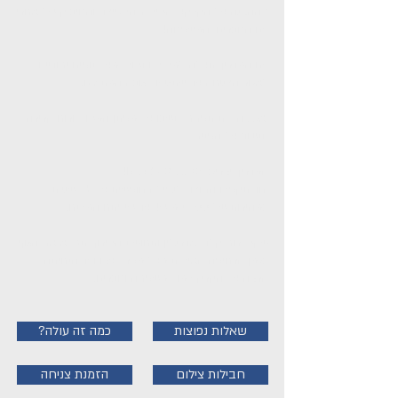
מההכנה על הקרקע, הטיסה, הקפיצה והחיבוק של אחרי
עם החברים והמשפחה!
עם המדריך תעלה למטוס ותטוסו מעל נופים יחודיים
לאזור הצניחה עד שתגיעו לגובה המתאים.
ואז... הדלת תפתח, תשבו על מפתן המטוס ורוח קרירה
תנשוב על הפנים.
המדריך יכריז: Ready, Set.. Go!
יחד תקפצו החוצה לנפילה חופשית עד 85 שניות
במהירות של 200 קמ"ש!! עד שיפתח המצנח.
שקט, רוח קלה, אדרנלין ותחושת הטירוף תמלא את הגוף
בזמן הרחיפה האיטית מעל מפרץ עכו ועד הנחיתה
הרכה על הקרקע מול משפחה וחברים.
שאלות נפוצות
?כמה זה עולה
חבילות צילום
הזמנת צניחה