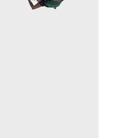
צניחת חופשית זו חוויה שכל אחד צריך
לחוות לפחות פעם אחת בחיים!
צניחת הכרות טנדם היא האפשרות הבטוחה והמהנה
ביותר לגלות עולם חדש של חופש,
הנאה ואדרנלין טהור!
אנו מזמינים אותך להצטרף לאחד המדריכים המנוסים
שלנו לקפיצה ממטוס
בגובה 15,000 רגל (כ-4.5 ק"מ) מעל אחד נופים
המרהיבים בארץ בו ניתן לצנוח איתנו
מחופי אכזיב בצפון, ומפרץ עכו, דרך הגליל העליון
כשממול מנצנצת הכנרת ומבצבץ החרמון,
ואף בדרום ברקע ים המלח מצדה והרי יהודה.
לפני הצניחה מדריך מנוסה יסביר, ידגים ויתדרך אותך על
הצניחה.
אם תרצה/י בכך נוכל לצרף אליך צלם שיתעד את כל
הצניחה,