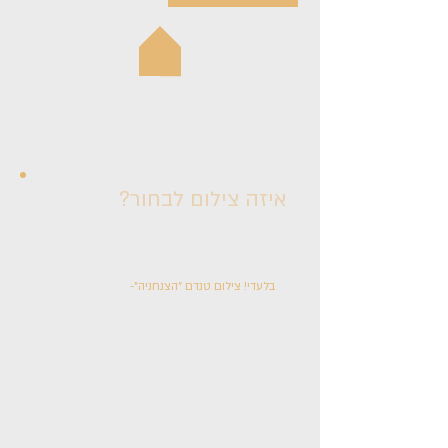
איזה צילום לבחור?
לפניכם דוגמאות של שני סוגי הצילום אותם אנו
מציעים:
בלעדי! צילום טנדם "הצנחניה"-
גם מדריך וגם
צלם מקצועי:
צילום כל הגוף והנוף הסובב ע"י צלם מקצועי
המתלווה לצניחה.
צילום הרחיפה עם המצנח ממש לאחר פתיחתו
ע"י המדריך.
צילום הנחיתה והמפגש עם המשפחה.
כל החוויה מתועדת משתי זויות (ע"י המדריך וע"י
צלם מקצועי).