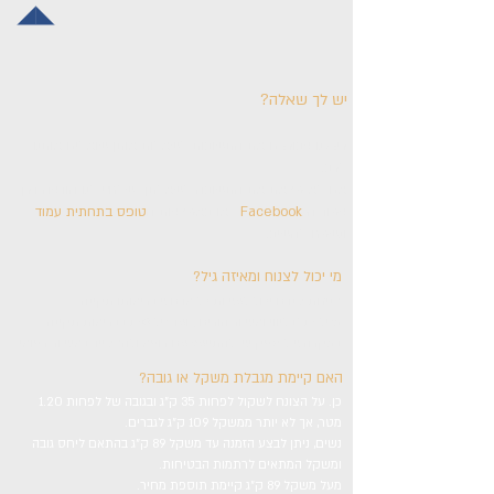
יש לך שאלה?
ריכזנו עבורכם את התשובות לשאלות אותן שואלים אותנו
לרב.
אם לא מצאת את התשובה לשאלתך, שלח/י לנו הודעה דרך
עמוד ה-
Facebook
, או באמצעות ה
טופס בתחתית עמוד
,
ונשמח להשיב.
מי יכול לצנוח ומאיזה גיל?
צניחת טנדם יכול לעשות כל אדם שבריאותו תקינה
מגיל 12 (בליווי ואישור הורים), ועד גיל 120 בבריאות תקינה.
במקרה של ספק יש להתייעץ עם רופא ולהצטייד באישור רפואי.
האם קיימת מגבלת משקל או גובה?
כן. על הצונח לשקול לפחות 35 ק"ג ובגובה של לפחות 1.20
מטר, אך לא יותר ממשקל 109 ק"ג לגברים.
נשים, ניתן לבצע הזמנה עד משקל 89 ק"ג בהתאם ליחס גובה
ומשקל המתאים לרתמות הבטיחות.
מעל משקל 89 ק"ג קיימת תוספת מחיר.