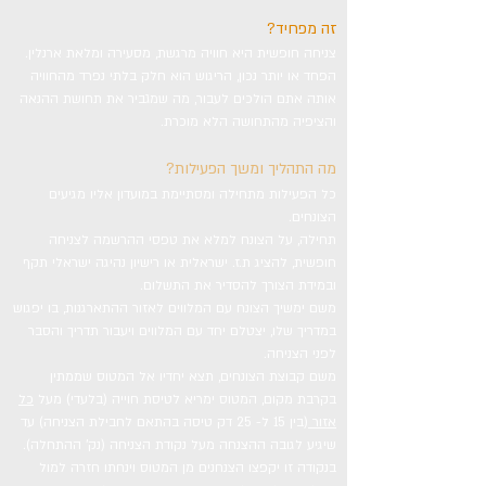
זה מפחיד?
צניחה חופשית היא חוויה מרגשת, מסעירה ומלאת ארנלין.
הפחד או יותר נכון, הריגוש הוא חלק בלתי נפרד מהחוויה
אותה אתם הולכים לעבור, מה שמגביר את תחושת ההנאה
והציפיה מהתחושה הלא מוכרת.
מה התהליך ומשך הפעילות?
כל הפעילות מתחילה ומסתיימת במועדון אליו מגיעים
הצונחים.
תחילה, על הצונח למלא את טפסי ההרשמה לצניחה
חופשית, להציג ת.ז. ישראלית או רישיון נהיגה ישראלי תקף
ובמידת הצורך להסדיר את התשלום.
משם ימשיך הצונח עם המלווים לאזור ההתארגנות, בו יפגוש
במדריך שלו, יצטלם יחד עם המלווים ויעבור תדריך והסבר
לפני הצניחה.
משם קבוצת הצונחים, תצא יחדיו אל המטוס שממתין
בקרבת מקום, המטוס ימריא לטיסת חוייה (בלעדי) מעל
כל
אזור
(בין 15 ל- 25 דק טיסה בהתאם לחבילת הצניחה) עד
שיגיע לגובה ההצנחה מעל נקודת הצניחה (נק' ההתחלה).
בנקודה זו יקפצו הצנחנים מן המטוס וינחתו חזרה למול