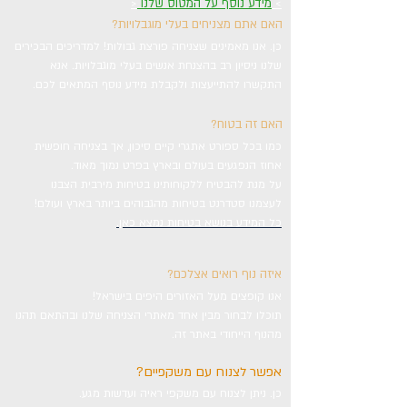
>
מידע נוסף על המטוס שלנו
<
האם אתם מצניחים בעלי מוגבלויות?
כן. אנו מאמינים שצניחה פורצת גבולות! למדריכים הבכירים
שלנו ניסיון רב בהצנחת אנשים בעלי מוגבלויות. אנא
התקשרו להתייעצות ולקבלת מידע נוסף המתאים לכם.
האם זה בטוח?
כמו בכל ספורט אתגרי קיים סיכון, אך בצניחה חופשית
אחוז הנפגעים בעולם ובארץ בפרט נמוך מאוד.
על מנת להבטיח ללקוחותינו בטיחות מירבית הצבנו
לעצמנו סטדרנט בטיחות מהגבוהים ביותר בארץ ועולם!
כל המידע בנושא בטיחות נמצא כאן.
איזה נוף רואים אצלכם?
אנו קופצים מעל האזורים היפים בישראל!
תוכלו לבחור מבין אחד מאתרי הצניחה שלנו ובהתאם תהנו
מהנוף הייחודי באתר זה.
אפשר לצנוח עם משקפיים?
כן. ניתן לצנוח עם משקפי ראיה ועדשות מגע.