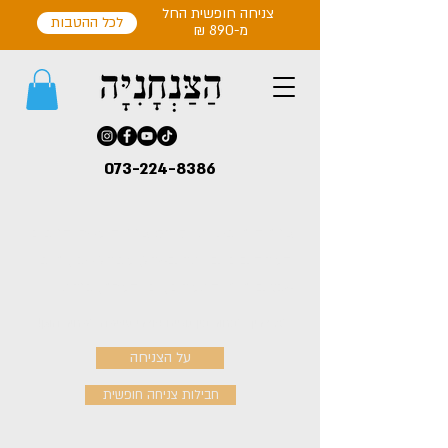
צניחה חופשית החל
לכל ההטבות
מ-890 ₪
073-224-8386
צניחה חופשית וקורס צניחה מעל הנופים
המרהיבים ביותר בארץ, מפרץ עכו, חופי
אכזיב חוף התמרים, ים המלח, כנרת..
לא צריך לבחור בין נופים עוצרי נשימה למחיר הוגן!
על הצניחה
חבילות צניחה חופשית