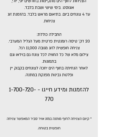
הצניחות לחוף הים מתקיימות בחודשים יוני, יולי,
אוגוסט. בימי שישי ושבת בלבד.
עד 4 צונחים ביום. בתיאום מראש בלבד.
בהזמנת זוג
צניחות.
החבילה כוללת:
20 דק' טיסה רומנטית פרטית מעל הגליל המערבי.
צניחה חופשית לזוג מגובה 11,000 רגל.
צילום מלא של כל החוויה לכל צונח גם בוידאו וגם
בתמונות.
לאחר הנחיתה בחוף הים יחכה לצונחים בקבוק יין
ופלטת גבינות מפנקת במתנה.
להזמנות ומידע חייגו -
1-700-720-
770
* קיום הצניחה לחוף מותנה במזג אויר סביר המאפשר צניחה
חופשית בטוחה.