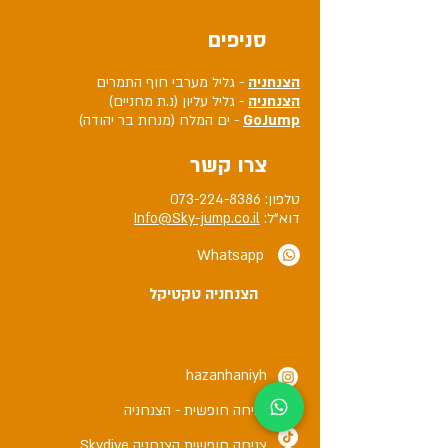
סניפים
הצנחניה
- גליל מערבי חוף התמרים
הצנחניה
- גליל עליון (נ.ת מחניים)
GoJump
- ים המלח (מנחת בר יהודה)
צרו קשר
טלפון:
073-224-8386
דוא"ל:
Info@Sky-jump.co.il
Whatsapp
הצנחניה טקטיקל
hazanhaniyh
צניחה חופשית - הצנחניה
צניחה חופשית הצנחניה Skydive