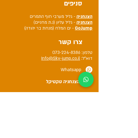
סניפים
הצנחניה
- גליל מערבי חוף התמרים
הצנחניה
- גליל עליון (נ.ת מחניים)
GoJump
- ים המלח (מנחת בר יהודה)
צרו קשר
טלפון:
073-224-8386
דוא"ל:
Info@Sky-jump.co.il
Whatsapp
הצנחניה טקטיקל
hazanhaniyh
צניחה חופשית - הצנחניה
צניחה חופשית הצנחניה Skydive