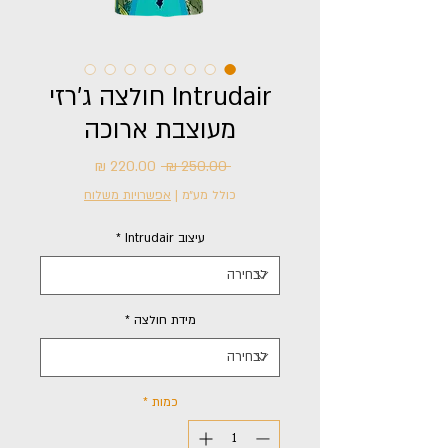
Intrudair חולצה ג'רזי
מעוצבת ארוכה
מחיר
מחיר
 ‏250.00 ‏₪ 
רגיל
מבצע
כולל מע״מ
|
אפשרויות משלוח
עיצוב Intrudair
*
מידת חולצה
*
כמות
*