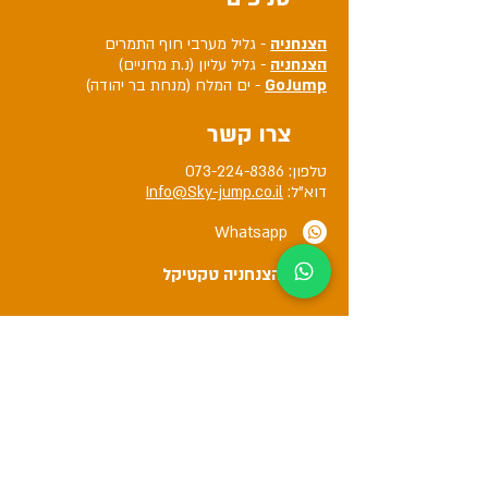
הצנחניה
- גליל מערבי חוף התמרים
הצנחניה
- גליל עליון (נ.ת מחניים)
GoJump
- ים המלח (מנחת בר יהודה)
צרו קשר
טלפון:
073-224-8386
דוא"ל:
Info@Sky-jump.co.il
Whatsapp
הצנחניה טקטיקל
hazanhaniyh
צניחה חופשית - הצנחניה
צניחה חופשית הצנחניה Skydive
@hazanhaniya