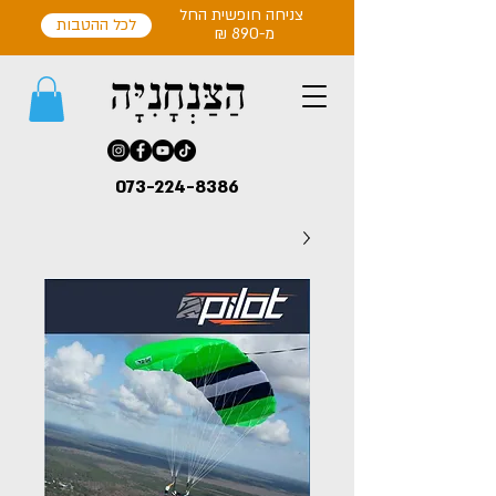
צניחה חופשית החל
לכל ההטבות
מ-890 ₪
073-224-8386