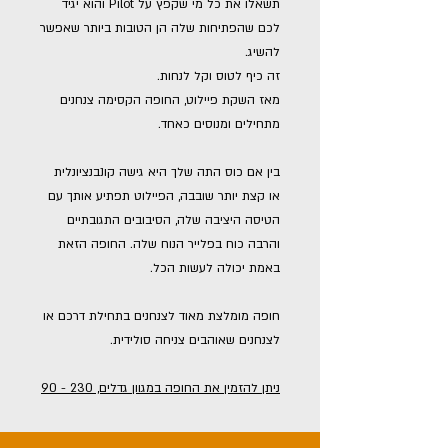
תשאלו את כל מי שקפץ על Pilot והוא יגיד
לכם שהפתיחות שלה הן הטובות ביותר שאפשר
להשיג.
זה כיף לטוס וקל לנחות.
מאז השקת פיילוט, החופה הקסימה צנחנים
מתחילים ומנוסים כאחד.
בין אם כוס התה שלך היא גישה קונבנציונלית
או קצת יותר שובבה, הפיילוט תפתיע אותך עם
הטיסה היציבה שלה, הסיבובים התגובתיים
והרבה כוח בפלייר הנוח שלה. החופה הזאת
באמת יכולה לעשות הכל.
חופה מומלצת מאוד לצנחנים בתחילת דרכם או
לצנחנים שאוהבים צניחה סולידית.
ניתן להזמין את החופה במגוון גדלים, 230 - 90