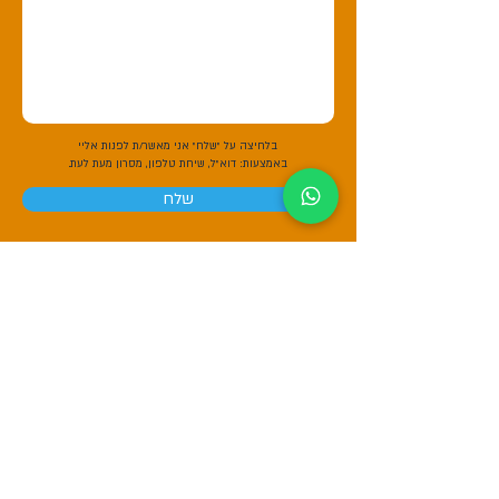
בלחיצה על "שלח" אני מאשר/ת לפנות אליי
באמצעות:
דוא"ל, שיחת טלפון, מסרון מעת לעת.
שלח
סניפים
הצנחניה
- גליל מערבי חוף התמרים
הצנחניה
- גליל עליון (נ.ת מחניים)
GoJump
- ים המלח (מנחת בר יהודה)
צרו קשר
טלפון:
073-224-8386
דוא"ל:
Info@Sky-jump.co.il