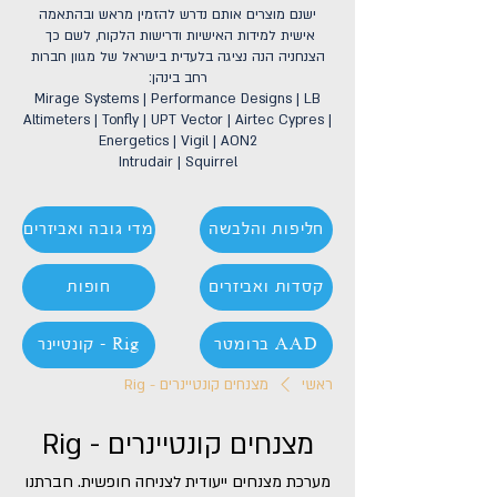
ישנם מוצרים אותם נדרש להזמין מראש ובהתאמה
אישית למידות האישיות ודרישות הלקוח, לשם כך
הצנחניה הנה נציגה בלעדית בישראל של מגוון חברות
רחב בינהן:
Mirage Systems | Performance Designs | LB
Altimeters | Tonfly | UPT Vector | Airtec Cypres |
Energetics | Vigil | AON2
Intrudair | Squirrel
חליפות והלבשה
מדי גובה ואביזרים
קסדות ואביזרים
חופות
ברומטר AAD
קונטיינר - Rig
ראשי
מצנחים קונטיינרים - Rig
מצנחים קונטיינרים - Rig
מערכת מצנחים ייעודית לצניחה חופשית. חברתנו