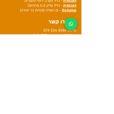
הצנחניה
- גליל מערבי חוף התמרים
הצנחניה
- גליל עליון (נ.ת מחניים)
GoJump
- ים המלח (מנחת בר יהודה)
צרו קשר
טלפון:
073-224-8386
דוא"ל:
Info@Sky-jump.co.il
Whatsapp
הצנחניה טקטיקל
hazanhaniyh
צניחה חופשית - הצנחניה
צניחה חופשית הצנחניה Skydive
@hazanhaniya
הצנחניה - צניחה חופשית