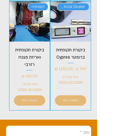
Official Dealer
הצנחניה
ביקורת תקופתית
ביקורת תקופתית
ברומטר Cypres
ואריזת מצנח
רזרבי
מחיר מבצע
החל מ-
מחיר
כולל מע״מ
|
אפשרויות משלוח
כולל מע״מ
|
אפשרויות משלוח
הוספה לסל
הוספה לסל