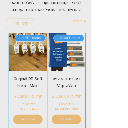
רזרבי ביקורת חופה ועוד. יש לשלם בתהאם
להנחיית הריגר המטפל לאחר סיום העבודה.
4 מוצרים
סינון ומיון
Official PD Dealer
Official Dealer
ביקורת + החלפת
Original PD Soft
סוללה Vigil
links - Main
מחיר מבצע
מחיר מבצע
החל מ-
החל מ-
כולל מע״מ
|
כולל מע״מ
|
אפשרויות משלוח
אפשרויות משלוח
הוספה לסל
הוספה לסל