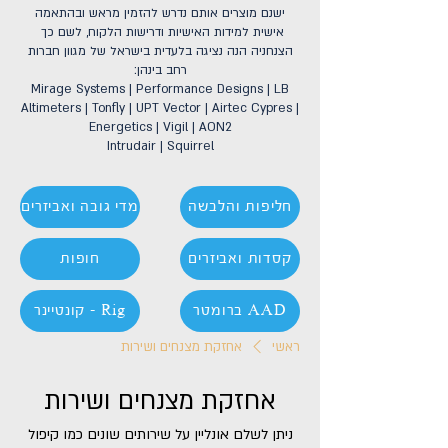
ישנם מוצרים אותם נדרש להזמין מראש ובהתאמה
אישית למידות האישיות ודרישות הלקוח, לשם כך
הצנחניה הנה נציגה בלעדית בישראל של מגוון חברות
רחב בינהן:
Mirage Systems | Performance Designs | LB
Altimeters | Tonfly | UPT Vector | Airtec Cypres |
Energetics | Vigil | AON2
Intrudair | Squirrel
חליפות והלבשה
מדי גובה ואביזרים
קסדות ואביזרים
חופות
ברומטר AAD
קונטיינר - Rig
ראשי
אחזקת מצנחים ושירות
אחזקת מצנחים ושירות
ניתן לשלם אונליין על שירותים שונים כמו קיפול